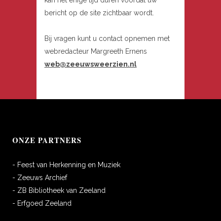
kan het enige tijd duren voordat uw
bericht op de site zichtbaar wordt.
Bij vragen kunt u contact opnemen met
webredacteur Margreeth Ernens
web@zeeuwsweerzien.nl
ONZE PARTNERS
- Feest van Herkenning en Muziek
- Zeeuws Archief
- ZB Bibliotheek van Zeeland
- Erfgoed Zeeland