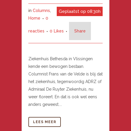
in
Columns
,
Geplaatst op 08:30h
Home
0
reacties
0
Likes
Share
Ziekenhuis Bethesda in Vlissingen
kende een bewogen bestaan.
Columnist Frans van de Velde is blij dat
het ziekenhuis, tegenwoordig ADRZ of
Admiraal De Ruyter Ziekenhuis, nu
weer floreert. En dat is ook wel eens
anders geweest....
LEES MEER