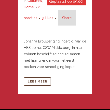
in
Columns
,
Geplaatst op 09:00h
Home
0
reacties
3
Likes
Share
Johanna Brouwer ging indertijd naar de
HBS op het CSW Middelburg. In haar
column beschrijft ze hoe ze samen
met haar vriendin voor het eerst
boeken voor school ging kopen....
LEES MEER