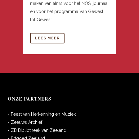
maken van films voor het NOS_journaal
en voor het programma Van Gewest
tot Gewest....
LEES MEER
ONZE PARTNERS
- Feest van Herkenning en Muziek
- Zeeuws Archief
- ZB Bibliotheek van Zeeland
- Erfgoed Zeeland