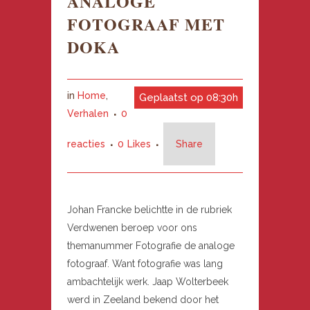
ANALOGE
FOTOGRAAF MET
DOKA
in
Home
,
Geplaatst op 08:30h
Verhalen
0
reacties
0
Likes
Share
Johan Francke belichtte in de rubriek
Verdwenen beroep voor ons
themanummer Fotografie de analoge
fotograaf. Want fotografie was lang
ambachtelijk werk. Jaap Wolterbeek
werd in Zeeland bekend door het