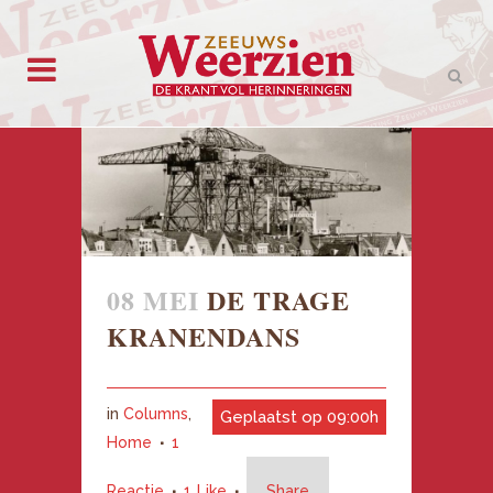
08 MEI
DE TRAGE
KRANENDANS
in
Columns
,
Geplaatst op 09:00h
Home
1
Reactie
1
Like
Share