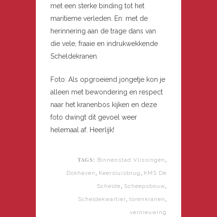
met een sterke binding tot het
maritieme verleden. En: met de
herinnering aan de trage dans van
die vele, fraaie en indrukwekkende
Scheldekranen.
Foto: Als opgroeiend jongetje kon je
alleen met bewondering en respect
naar het kranenbos kijken en deze
foto dwingt dit gevoel weer
helemaal af. Heerlijk!
TAGS:
,
Binnenstad Vlissingen
,
,
Dokhaven
Keersluisbrug
KMS De
,
,
Schelde
Scheepsbouw
,
,
Scheldekwartier
torenkranen
vernieuwing