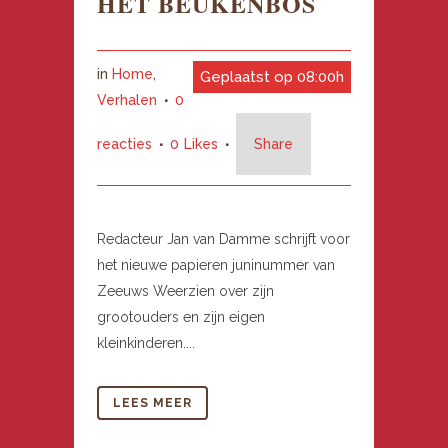
HET BEUKENBOS
in
Home
,
Geplaatst op 08:00h
Verhalen
0
reacties
0
Likes
Share
Redacteur Jan van Damme schrijft voor
het nieuwe papieren juninummer van
Zeeuws Weerzien over zijn
grootouders en zijn eigen
kleinkinderen....
LEES MEER