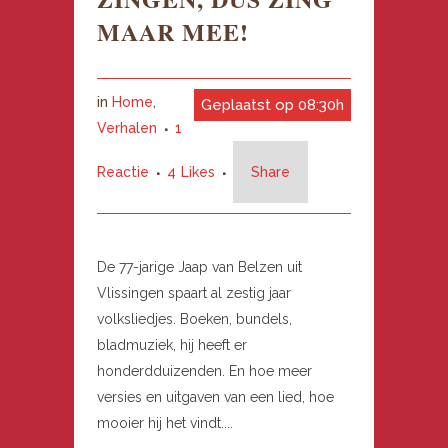
MAAR MEE!
in
Home
,
Geplaatst op 08:30h
Verhalen
1
Reactie
4
Likes
Share
De 77-jarige Jaap van Belzen uit
Vlissingen spaart al zestig jaar
volksliedjes. Boeken, bundels,
bladmuziek, hij heeft er
honderdduizenden. En hoe meer
versies en uitgaven van een lied, hoe
mooier hij het vindt....