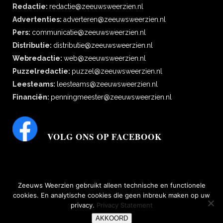
Redactie:
redactie@zeeuwsweerzien.nl
Advertenties:
adverteren@zeeuwsweerzien.nl
Pers:
communicatie@zeeuwsweerzien.nl
Distributie:
distributie@zeeuwsweerzien.nl
Webredactie:
web@zeeuwsweerzien.nl
Puzzelredactie:
puzzel@zeeuwsweerzien.nl
Leesteams:
leesteams@zeeuwsweerzien.nl
Financiën:
penningmeester@zeeuwsweerzien.nl
VOLG ONS OP FACEBOOK
Zeeuws Weerzien gebruikt alleen technische en functionele
cookies. En analytische cookies die geen inbreuk maken op uw
privacy.
Privacy Statement
bescherming persoonsgegevens
|
Disclaimer, copyright, aansprakelijkheid,
AKKOORD