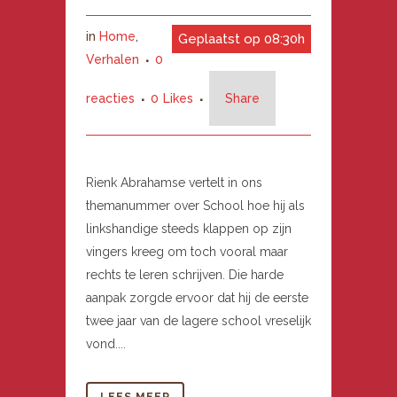
in
Home
,
Geplaatst op 08:30h
Verhalen
0
reacties
0
Likes
Share
Rienk Abrahamse vertelt in ons
themanummer over School hoe hij als
linkshandige steeds klappen op zijn
vingers kreeg om toch vooral maar
rechts te leren schrijven. Die harde
aanpak zorgde ervoor dat hij de eerste
twee jaar van de lagere school vreselijk
vond....