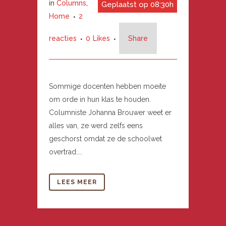
in
Columns
,
Geplaatst op 08:30h
Home
2
reacties
0
Likes
Share
Sommige docenten hebben moeite
om orde in hun klas te houden.
Columniste Johanna Brouwer weet er
alles van, ze werd zelfs eens
geschorst omdat ze de schoolwet
overtrad....
LEES MEER