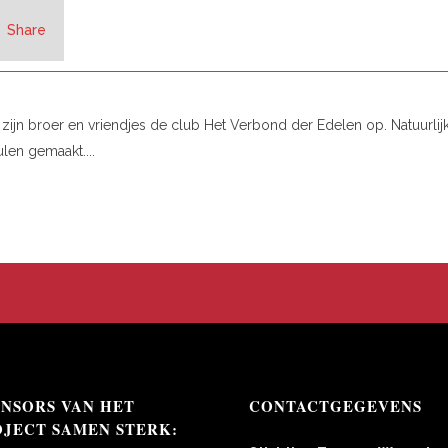
Share
t zijn broer en vriendjes de club Het Verbond der Edelen op. Natuurlij
len gemaakt....
ONSORS VAN HET
CONTACTGEGEVENS
OJECT SAMEN STERK: