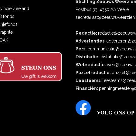
Stichting Zeeuws Weerzie
ovincie Zeeland
Postbus 33, 4350 AA Veere
B fonds
secretariaat@zeeuwsweerzien.
anjefonds
oraphte
Redactie:
redactie@zeeuwswe
COAK
Advertenties:
adverteren@ze
Pers:
communicatie@zeeuwsw
Distributie:
distributie@zeeu
Webredactie:
web@zeeuwswe
Puzzelredactie:
puzzel@zee
Leesteams:
leesteams@zeeu
Financiën:
penningmeester@z
VOLG ONS OP