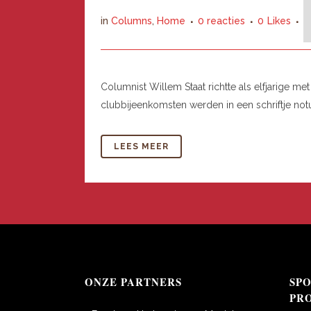
in
Columns
,
Home
0 reacties
0
Likes
Columnist Willem Staat richtte als elfjarige me
clubbijeenkomsten werden in een schriftje notu
LEES MEER
ONZE PARTNERS
SP
PR