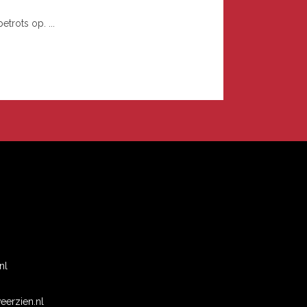
trots op. ...
n
nl
erzien.nl