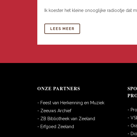
Ik koester het kleine onooglijke radiootje dat m
LEES MEER
ONZE PARTNERS
SP
PR
- Feest van Herkenning en Muziek
- Pr
- Zeeuws Archief
- VS
- ZB Bibliotheek van Zeeland
- Or
- Erfgoed Zeeland
- Di