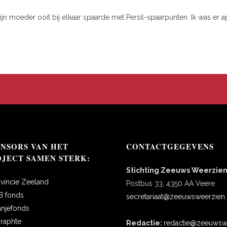
ijn moeder ooit bij elkaar spaarde met Persil-spaarpunten. Ik was er ape
ONSORS VAN HET
CONTACTGEGEVENS
OJECT SAMEN STERK:
Stichting Zeeuws Weerzie
ovincie Zeeland
Postbus 33, 4350 AA Veere
B fonds
secretariaat@zeeuwsweerzien.
anjefonds
oraphte
Redactie:
redactie@zeeuwswe