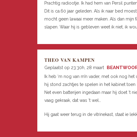
Prachtig radiootje. Ik had hem van Persil punten
Dit is ca.60 jaar geleden. Als ik naar bed moes
mocht geen lawaai meer maken. Als dan mijn 
slapen. Waar hij is gebleven weet ik niet, ik 
THEO VAN KAMPEN
BEANTWOO
Geplaatst op 23:30h, 28 maart
Ik heb ‘m nog van m’n vader, met ook nog het 
hij stond zachtjes te spelen in het kabinet toe
Net even batterijen ingedaan maar hij doet ‘t n
vaag gekraak, dat was ‘t wel…
Hij gaat weer terug in de vitrinekast, staat ie 