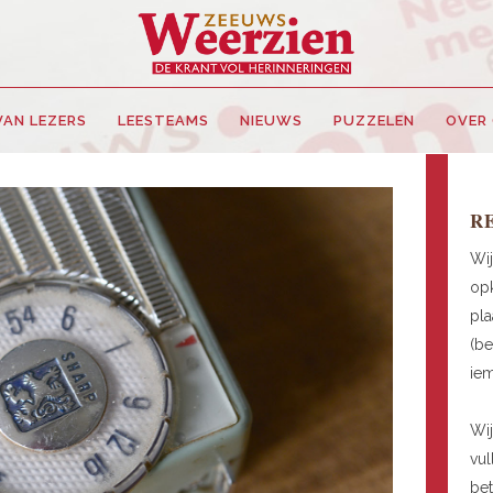
VAN LEZERS
LEESTEAMS
NIEUWS
PUZZELEN
OVER
R
Wij
opk
pla
(be
ie
Wij
vul
be