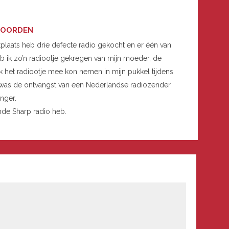
OORDEN
ktplaats heb drie defecte radio gekocht en er één van
b ik zo’n radiootje gekregen van mijn moeder, de
ik het radiootje mee kon nemen in mijn pukkel tijdens
nne was de ontvangst van een Nederlandse radiozender
nger.
nde Sharp radio heb.