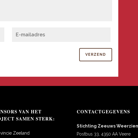
ONSORS VAN HET
CONTACTGEGEVENS
OJECT SAMEN STERK:
Stichting Zeeuws Weerzie
ovincie Zeeland
Postbus 33, 4350 AA Veere