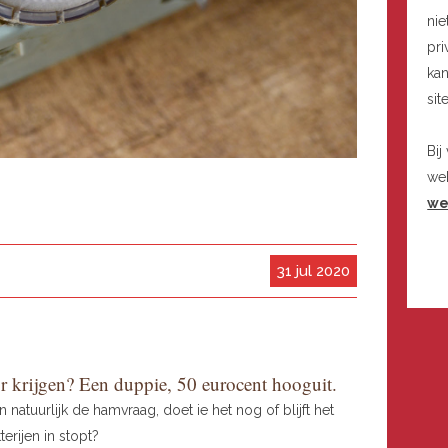
nie
pri
kan
sit
Bij
we
we
31 jul 2020
r krijgen? Een duppie, 50 eurocent hooguit.
 natuurlijk de hamvraag, doet ie het nog of blijft het
terijen in stopt?