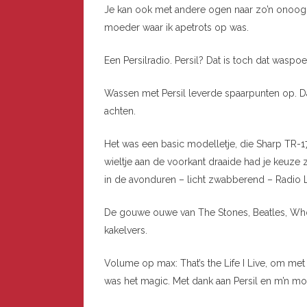
Je kan ook met andere ogen naar zo’n onooglij
moeder waar ik apetrots op was.
Een Persilradio. Persil? Dat is toch dat waspo
Wassen met Persil leverde spaarpunten op. Dat
achten.
Het was een basic modelletje, die Sharp TR-17
wieltje aan de voorkant draaide had je keuze z
in de avonduren – licht zwabberend – Radio
De gouwe ouwe van The Stones, Beatles, Who
kakelvers.
Volume op max: That’s the Life I Live, om met
was het magic. Met dank aan Persil en m’n mo