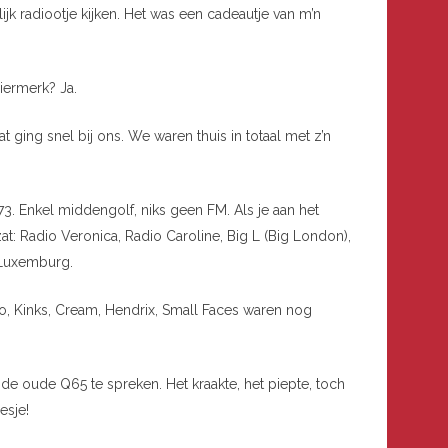
k radiootje kijken. Het was een cadeautje van m’n
eiermerk? Ja.
 ging snel bij ons. We waren thuis in totaal met z’n
3. Enkel middengolf, niks geen FM. Als je aan het
at: Radio Veronica, Radio Caroline, Big L (Big London),
 Luxemburg.
, Kinks, Cream, Hendrix, Small Faces waren nog
 de oude Q65 te spreken. Het kraakte, het piepte, toch
esje!