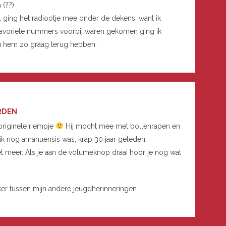
 (??)
t, ging het radiootje mee onder de dekens, want ik
favoriete nummers voorbij waren gekomen ging ik
wou hem zo graag terug hebben.
RDEN
originele riempje
Hij mocht mee met bollenrapen en
n ik nog amanuensis was, krap 30 jaar geleden.
iet meer. Als je aan de volumeknop draai hoor je nog wat
lekker tussen mijn andere jeugdherinneringen