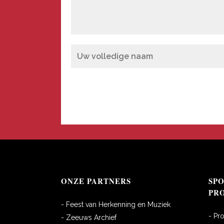
ONZE PARTNERS
SP
PR
- Feest van Herkenning en Muziek
- Pr
- Zeeuws Archief