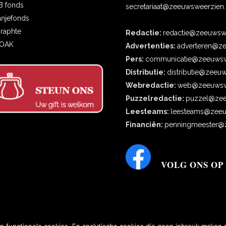
B fonds
secretariaat@zeeuwsweerzien.
anjefonds
oraphte
Redactie:
redactie@zeeuwswe
COAK
Advertenties:
adverteren@ze
Pers:
communicatie@zeeuwsw
Distributie:
distributie@zeeu
Webredactie:
web@zeeuwswe
Puzzelredactie:
puzzel@zee
Leesteams:
leesteams@zeeu
Financiën:
penningmeester@z
VOLG ONS OP