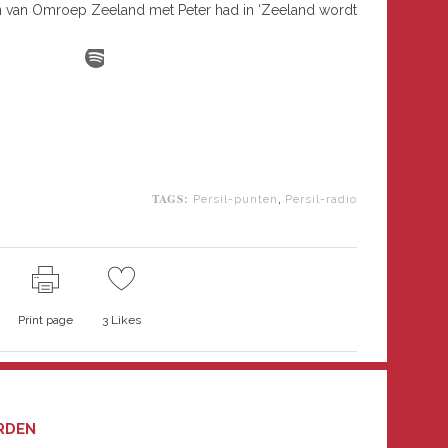
n van Omroep Zeeland met Peter had in ‘Zeeland wordt
TAGS:
,
Persil-punten
Persil-radio
Print page
3
Likes
RDEN