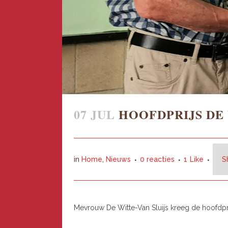
07 JUL
HOOFDPRIJS DE
in
Home
,
Nieuws
0 reacties
1
Like
S
Mevrouw De Witte-Van Sluijs kreeg de hoofdprijs