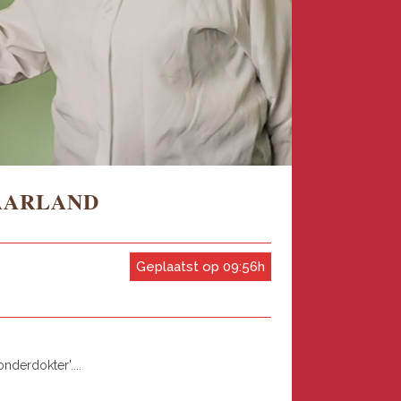
AARLAND
Geplaatst op 09:56h
nderdokter'....