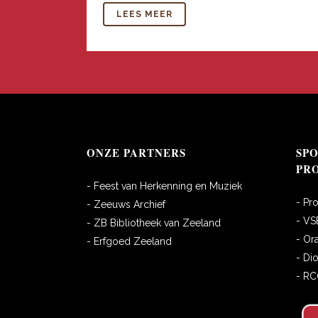
LEES MEER
ONZE PARTNERS
SP
PR
- Feest van Herkenning en Muziek
- Pr
- Zeeuws Archief
- VS
- ZB Bibliotheek van Zeeland
- Or
- Erfgoed Zeeland
- Di
- R