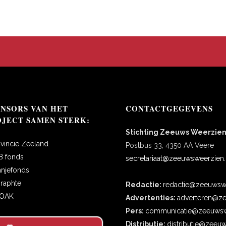
ONSORS VAN HET
CONTACTGEGEVENS
OJECT SAMEN STERK:
Stichting Zeeuws Weerzie
ovincie Zeeland
Postbus 33, 4350 AA Veere
B fonds
secretariaat@zeeuwsweerzien.
anjefonds
oraphte
Redactie:
redactie@zeeuwswe
COAK
Advertenties:
adverteren@ze
Pers:
communicatie@zeeuwsw
Distributie:
distributie@zeeu