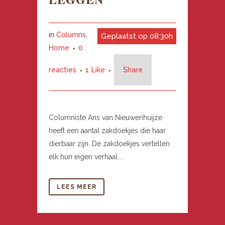
in
Columns
,
Geplaatst op 08:30h
Home
0
reacties
1
Like
Share
Columniste Ans van Nieuwenhuijze
heeft een aantal zakdoekjes die haar
dierbaar zijn. De zakdoekjes vertellen
elk hun eigen verhaal....
LEES MEER