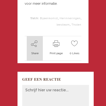
voor meer informatie.
TAGS:
,
,
Bijeenkomst
Herinneringen
,
leesteam
Tholen
Share
Print page
0
Likes
GEEF EEN REACTIE