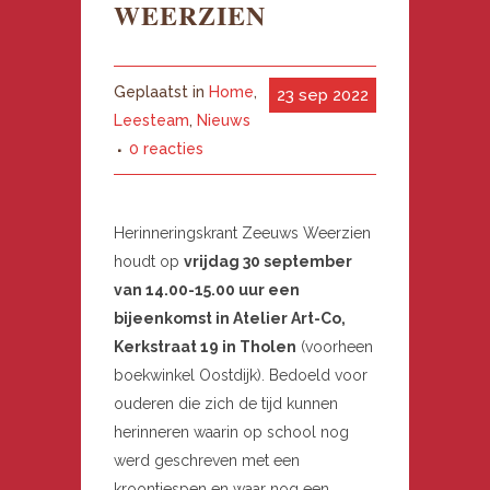
WEERZIEN
Geplaatst in
Home
,
23 sep 2022
Leesteam
,
Nieuws
0 reacties
Herinneringskrant Zeeuws Weerzien
houdt op
vrijdag 30 september
van 14.00-15.00 uur een
bijeenkomst in Atelier Art-Co,
Kerkstraat 19 in Tholen
(voorheen
boekwinkel Oostdijk). Bedoeld voor
ouderen die zich de tijd kunnen
herinneren waarin op school nog
werd geschreven met een
kroontjespen en waar nog een