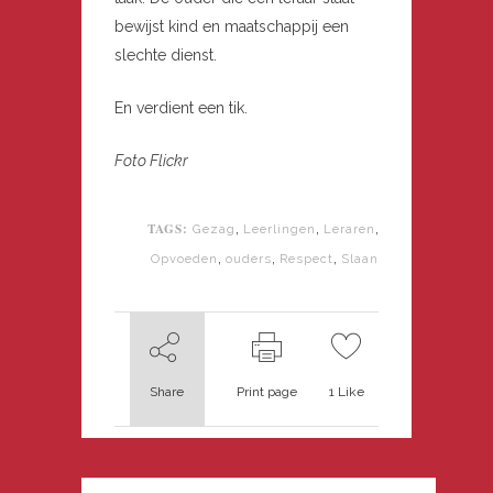
bewijst kind en maatschappij een
slechte dienst.
En verdient een tik.
Foto Flickr
TAGS:
,
,
,
Gezag
Leerlingen
Leraren
,
,
,
Opvoeden
ouders
Respect
Slaan
Share
Print page
1
Like