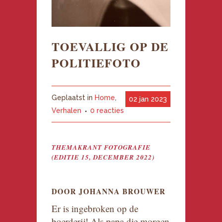
TOEVALLIG OP DE
POLITIEFOTO
Geplaatst in
Home
,
02 jan 2023
Verhalen
0 reacties
THEMAKRANT FOTOGRAFIE
(EDITIE 15, DECEMBER 2022)
DOOR JOHANNA BROUWER
Er is ingebroken op de
boerderij! Als papa die morgen