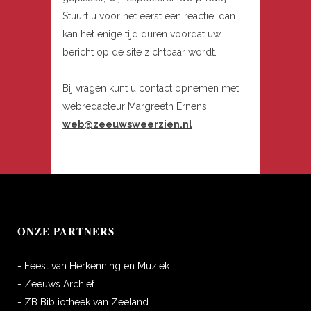
Stuurt u voor het eerst een reactie, dan
kan het enige tijd duren voordat uw
bericht op de site zichtbaar wordt.
Bij vragen kunt u contact opnemen met
webredacteur Margreeth Ernens
web@zeeuwsweerzien.nl
ONZE PARTNERS
- Feest van Herkenning en Muziek
- Zeeuws Archief
- ZB Bibliotheek van Zeeland