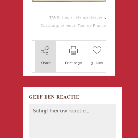
TAGS:
,
,
1 april
etappeplaatsen
,
,
Oostburg
primeur
Tour de France
Share
Print page
3
Likes
GEEF EEN REACTIE