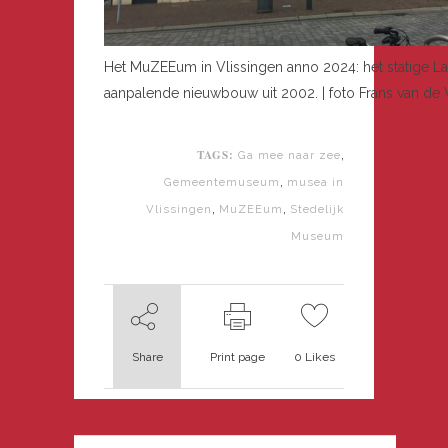
Het MuZEEum in Vlissingen anno 2024: het statige L
aanpalende nieuwbouw uit 2002. | foto Frans van de
TAGS:
,
Ga mee naar zee
,
Gemeentemuseum
musea in
,
,
Vlissingen
MuZEEum
Stedelijk
Museum
Share
Print page
0
Likes