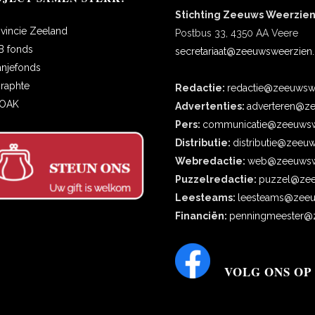
Stichting Zeeuws Weerzie
ovincie Zeeland
Postbus 33, 4350 AA Veere
B fonds
secretariaat@zeeuwsweerzien.
anjefonds
oraphte
Redactie:
redactie@zeeuwswe
COAK
Advertenties:
adverteren@ze
Pers:
communicatie@zeeuwsw
Distributie:
distributie@zeeu
Webredactie:
web@zeeuwswe
Puzzelredactie:
puzzel@zee
Leesteams:
leesteams@zeeu
Financiën:
penningmeester@z
VOLG ONS OP