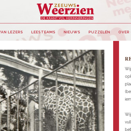
VAN LEZERS
LEESTEAMS
NIEUWS
PUZZELEN
OVER
R
Wij
opk
pla
(be
ie
Wij
vul
be