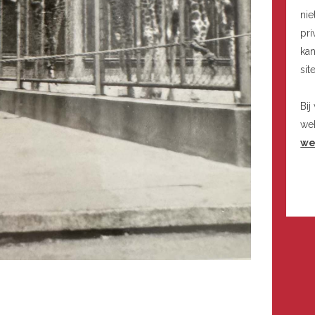
nie
pri
kan
sit
Bij
we
we