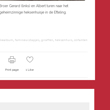
Broer Gerard (links) en Albert turen naar het
geheimzinnige heksenhuisje in de Efteling.
,
,
,
,
liealbum
familieuistapjes
giraffen
heksenhuis
olifanten
Print page
1
Like