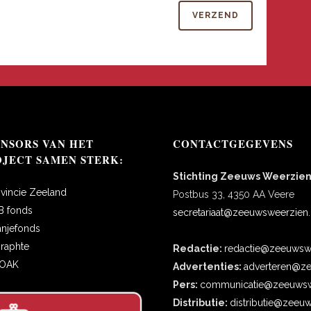
ONSORS VAN HET
CONTACTGEGEVENS
OJECT SAMEN STERK:
Stichting Zeeuws Weerzie
ovincie Zeeland
Postbus 33, 4350 AA Veere
B fonds
secretariaat@zeeuwsweerzien.
anjefonds
oraphte
Redactie:
redactie@zeeuwswe
COAK
Advertenties:
adverteren@ze
Pers:
communicatie@zeeuwsw
Distributie:
distributie@zeeu