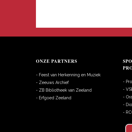
ONZE PARTNERS
SP
PR
- Feest van Herkenning en Muziek
- Pr
- Zeeuws Archief
- VS
- ZB Bibliotheek van Zeeland
- Or
- Erfgoed Zeeland
- Di
- R