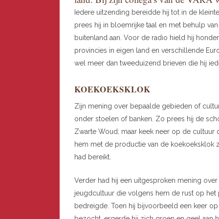
Iedere uitzending bereidde hij tot in de klei
prees hij in bloemrijke taal en met behulp van
buitenland aan. Voor de radio hield hij honder
provincies in eigen land en verschillende Euro
wel meer dan tweeduizend brieven die hij ied
KOEKOEKSKLOK
Zijn mening over bepaalde gebieden of culture
onder stoelen of banken. Zo prees hij de sch
Zwarte Woud, maar keek neer op de cultuur d
hem met de productie van de koekoeksklok z
had bereikt.
Verder had hij een uitgesproken mening ove
jeugdcultuur die volgens hem de rust op het 
bedreigde. Toen hij bijvoorbeeld een keer 
bezocht, ergerde hij zich groen en geel aan h