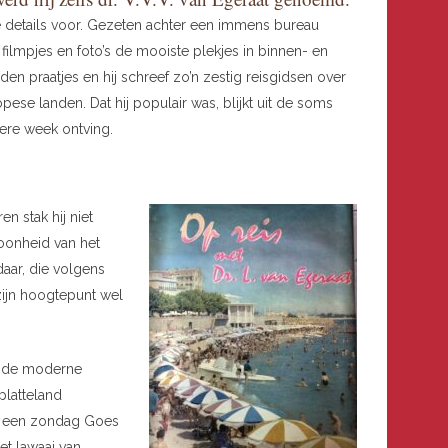
nte details voor. Gezeten achter een immens bureau
 filmpjes en foto’s de mooiste plekjes in binnen- en
den praatjes en hij schreef zo’n zestig reisgidsen over
pese landen. Dat hij populair was, blijkt uit de soms
ere week ontving.
n stak hij niet
oonheid van het
aar, die volgens
ijn hoogtepunt wel
r de moderne
platteland
op een zondag Goes
et lawaai van