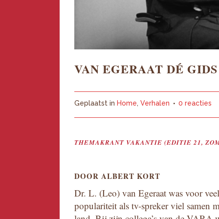
VAN EGERAAT DÉ GIDS
Geplaatst in
Home
,
Verhalen
0 reacties
THEMAKRANT VAKANTIE (EDITIE 21, ZOM
DOOR ALBERT KORT
Dr. L. (Leo) van Egeraat was voor veel
populariteit als tv-spreker viel samen 
land. Bij zijn collega’s van de VARA w