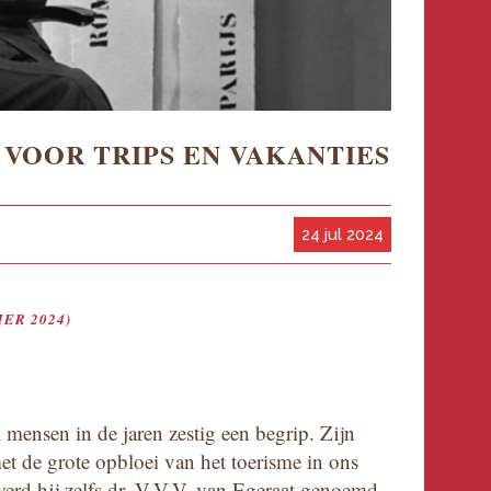
 VOOR TRIPS EN VAKANTIES
24 jul 2024
ER 2024)
 mensen in de jaren zestig een begrip. Zijn
met de grote opbloei van het toerisme in ons
erd hij zelfs dr. V.V.V. van Egeraat genoemd.