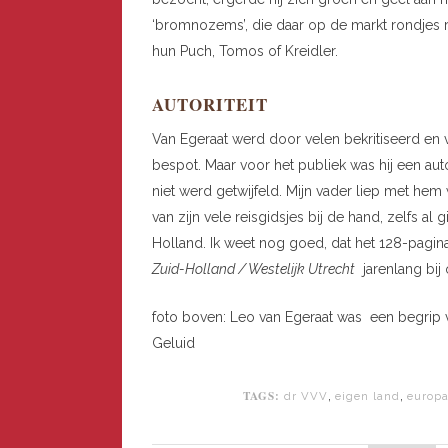
‘bromnozems’, die daar op de markt rondjes 
hun Puch, Tomos of Kreidler.
AUTORITEIT
Van Egeraat werd door velen bekritiseerd en
bespot. Maar voor het publiek was hij een au
niet werd getwijfeld. Mijn vader liep met hem 
van zijn vele reisgidsjes bij de hand, zelfs 
Holland. Ik weet nog goed, dat het 128-pagin
Zuid-Holland / Westelijk Utrecht
jarenlang bij 
foto boven: Leo van Egeraat was een begrip vo
Geluid
TAGS:
,
,
dr VVV
eigen land
europ