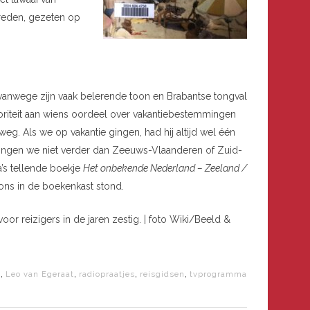
reden, gezeten op
 vanwege zijn vaak belerende toon en Brabantse tongval
toriteit aan wiens oordeel over vakantiebestemmingen
weg. Als we op vakantie gingen, had hij altijd wel één
al gingen we niet verder dan Zeeuws-Vlaanderen of Zuid-
a’s tellende boekje
Het onbekende Nederland – Zeeland /
ons in de boekenkast stond.
or reizigers in de jaren zestig. | foto Wiki/Beeld &
,
,
,
,
a
Leo van Egeraat
radiopraatjes
reisgidsen
tvprogramma