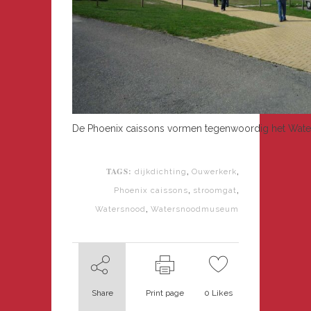
De Phoenix caissons vormen tegenwoordig het Wa
TAGS:
,
,
dijkdichting
Ouwerkerk
,
,
Phoenix caissons
stroomgat
,
Watersnood
Watersnoodmuseum
Share
Print page
0
Likes