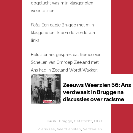
opgelucht was mijn klasgenoten
weer te zien.
Foto:
Een dagje Brugge met mijn
klasgenoten. Ik ben de vierde van
links.
Beluister het gesprek dat Remco van
Schellen van Omroep Zeeland met
Ans had in Zeeland Wordt Wakker:
TAGS:
,
,
Brugge
fietstocht
ULO
,
,
Zierikzee
Veerdiensten
Verdwalen