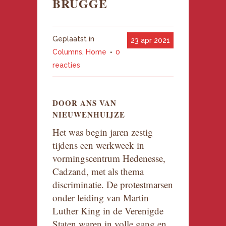
BRUGGE
Geplaatst in
23 apr 2021
Columns
,
Home
0
reacties
DOOR ANS VAN
NIEUWENHUIJZE
Het was begin jaren zestig
tijdens een werkweek in
vormingscentrum Hedenesse,
Cadzand, met als thema
discriminatie. De protestmarsen
onder leiding van Martin
Luther King in de Verenigde
Staten waren in volle gang en