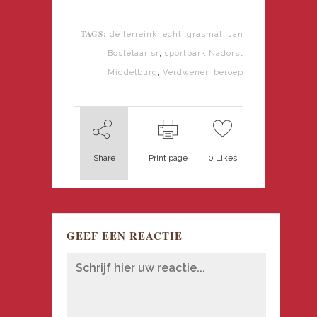
TAGS:
,
,
de terreinknecht
grasmat
Jan
,
Bostelaar sr
sportpark Nadorst
,
Middelburg
Verdwenen beroep
Share
Print page
0
Likes
GEEF EEN REACTIE