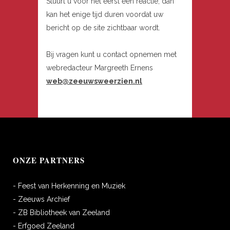
Stuurt u voor het eerst een reactie, dan
kan het enige tijd duren voordat uw
bericht op de site zichtbaar wordt.
Bij vragen kunt u contact opnemen met
webredacteur Margreeth Ernens
web@zeeuwsweerzien.nl
ONZE PARTNERS
- Feest van Herkenning en Muziek
- Zeeuws Archief
- ZB Bibliotheek van Zeeland
- Erfgoed Zeeland