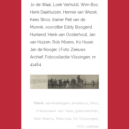
Jo de Waal, Loek Verhulst, Wim Bos,
Henk Daalhuizen, Hennie van Wezel,
Kees Stroo, trainer Piet van de
Munnik, voorzitter Eddy Boogerd.
Hurkend: Henk van Oosterhout, Jan
van Huizen, Rob Moens, Ko Huser,
Jan de Nooijer. | Foto Zeeuws
Archief, Fotocollectie Vlissingen, nr
41464
TAGS:
,
,
,
aanmoedigen
amateurs
fans
,
,
friteskraam van Toon
grensrechter
,
,
,
Rob Moens
Televisie
VC Vlissingen
,
VCV
voetbal