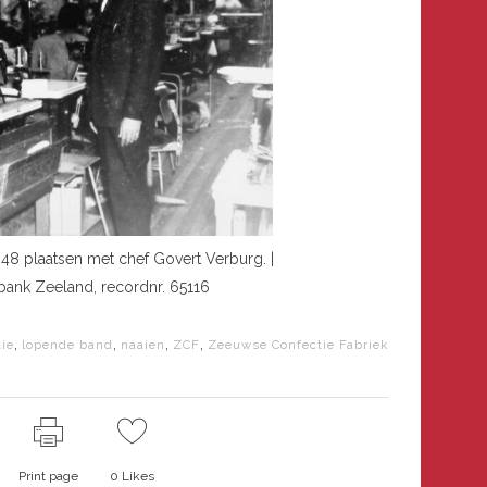
48 plaatsen met chef Govert Verburg. |
bank Zeeland, recordnr. 65116
,
,
,
,
tie
lopende band
naaien
ZCF
Zeeuwse Confectie Fabriek
Print page
0
Likes