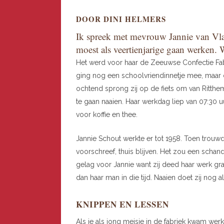
DOOR DINI HELMERS
Ik spreek met mevrouw Jannie van Vla
moest als veertienjarige gaan werken.
Het werd voor haar de Zeeuwse Confectie Fabr
ging nog een schoolvriendinnetje mee, maar di
ochtend sprong zij op de fiets om van Ritth
te gaan naaien. Haar werkdag liep van 07:30 u
voor koffie en thee.
Jannie Schout werkte er tot 1958. Toen trouw
voorschreef, thuis blijven. Het zou een schand
gelag voor Jannie want zij deed haar werk gra
dan haar man in die tijd. Naaien doet zij nog al
KNIPPEN EN LESSEN
Als je als jong meisje in de fabriek kwam wer