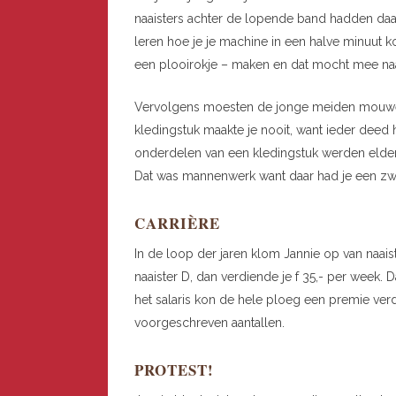
naaisters achter de lopende band hadden daar 
leren hoe je je machine in een halve minuut 
een plooirokje – maken en dat mocht mee naa
Vervolgens moesten de jonge meiden mouwen 
kledingstuk maakte je nooit, want ieder deed
onderdelen van een kledingstuk werden elders
Dat was mannenwerk want daar had je een zw
CARRIÈRE
In de loop der jaren klom Jannie op van naais
naaister D, dan verdiende je f 35,- per week. 
het salaris kon de hele ploeg een premie ve
voorgeschreven aantallen.
PROTEST!