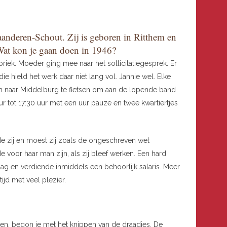
anderen-Schout. Zij is geboren in Ritthem en
 Wat kon je gaan doen in 1946?
iek. Moeder ging mee naar het sollicitatiegesprek. Er
e hield het werk daar niet lang vol. Jannie wel. Elke
em naar Middelburg te fietsen om aan de lopende band
ur tot 17:30 uur met een uur pauze en twee kwartiertjes
de zij en moest zij zoals de ongeschreven wet
e voor haar man zijn, als zij bleef werken. Een hard
ag en verdiende inmiddels een behoorlijk salaris. Meer
tijd met veel plezier.
ken, begon je met het knippen van de draadjes. De