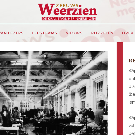
VAN LEZERS
LEESTEAMS
NIEUWS
PUZZELEN
OVER
R
Wij
opk
pla
(be
ie
Wij
vul
be