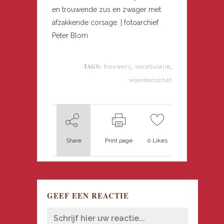
en trouwende zus en zwager met
afzakkende corsage. | fotoarchief
Peter Blom
TAGS:
,
,
trouwerij
vocabulaire
woordenschat
Share
Print page
0
Likes
GEEF EEN REACTIE