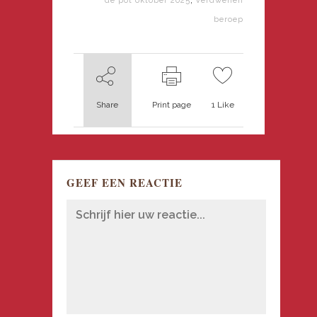
beroep
Share
Print page
1
Like
GEEF EEN REACTIE