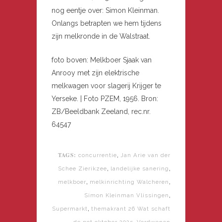
nog eentje over: Simon Kleinman.
Onlangs betrapten we hem tijdens
zijn melkronde in de Walstraat.
foto boven: Melkboer Sjaak van
Anrooy met zijn elektrische
melkwagen voor slagerij Krijger te
Yerseke. | Foto PZEM, 1956. Bron:
ZB/Beeldbank Zeeland, rec.nr.
64547
TAGS:
,
concurrentie
Jan Arie van der
,
,
Schee Zierikzee
landelijke sanering
,
,
melkboer
melkinrichting Walcheren
,
Simon Kleinman Vlissingen
,
Supermarkt
themakrant 26 Wat schaft
,
de pot oktober 2025
Verdwenen