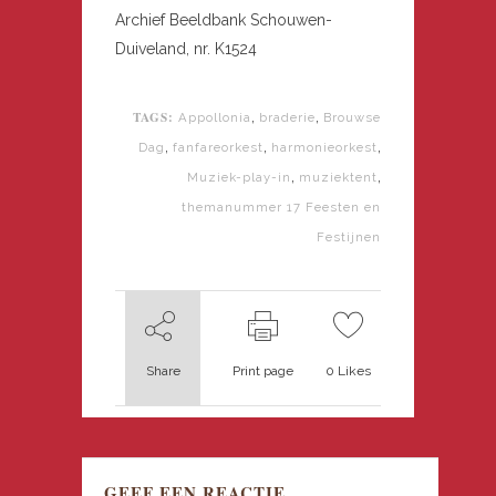
Archief Beeldbank Schouwen-
Duiveland, nr. K1524
TAGS:
,
,
Appollonia
braderie
Brouwse
,
,
,
Dag
fanfareorkest
harmonieorkest
,
,
Muziek-play-in
muziektent
themanummer 17 Feesten en
Festijnen
Share
Print page
0
Likes
GEEF EEN REACTIE