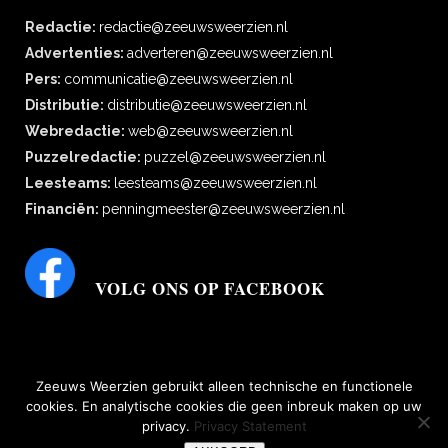
Redactie:
redactie@zeeuwsweerzien.nl
Advertenties:
adverteren@zeeuwsweerzien.nl
Pers:
communicatie@zeeuwsweerzien.nl
Distributie:
distributie@zeeuwsweerzien.nl
Webredactie:
web@zeeuwsweerzien.nl
Puzzelredactie:
puzzel@zeeuwsweerzien.nl
Leesteams:
leesteams@zeeuwsweerzien.nl
Financiën:
penningmeester@zeeuwsweerzien.nl
VOLG ONS OP FACEBOOK
Zeeuws Weerzien gebruikt alleen technische en functionele
cookies. En analytische cookies die geen inbreuk maken op uw
privacy.
Privacy Statement
bescherming persoonsgegevens
|
Disclaimer, copyright, aansprakelijkheid,