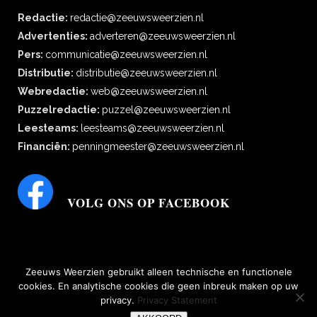
Redactie:
redactie@zeeuwsweerzien.nl
Advertenties:
adverteren@zeeuwsweerzien.nl
Pers:
communicatie@zeeuwsweerzien.nl
Distributie:
distributie@zeeuwsweerzien.nl
Webredactie:
web@zeeuwsweerzien.nl
Puzzelredactie:
puzzel@zeeuwsweerzien.nl
Leesteams:
leesteams@zeeuwsweerzien.nl
Financiën:
penningmeester@zeeuwsweerzien.nl
VOLG ONS OP FACEBOOK
Zeeuws Weerzien gebruikt alleen technische en functionele
cookies. En analytische cookies die geen inbreuk maken op uw
privacy.
Privacy Statement
bescherming persoonsgegevens
|
Disclaimer, copyright, aansprakelijkheid,