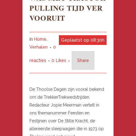
PULLING TIJD VER
VOORUIT
in
Home
,
Geplaatst op 08:30h
Verhalen
0
reacties
0
Likes
Share
De Thoolse Dagen zijn vooral bekend
om de TrekkerTrekwedstrijden.
Redacteur Jopie Meerman vertelt in
ons themanummer Feesten en
Festijnen over De Stille Kracht, de
allereerste sleepwagen die in 1973 op