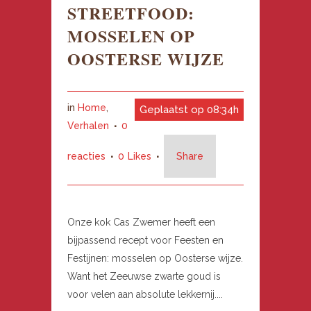
STREETFOOD:
MOSSELEN OP
OOSTERSE WIJZE
in
Home
,
Geplaatst op 08:34h
Verhalen
0
reacties
0
Likes
Share
Onze kok Cas Zwemer heeft een
bijpassend recept voor Feesten en
Festijnen: mosselen op Oosterse wijze.
Want het Zeeuwse zwarte goud is
voor velen aan absolute lekkernij....