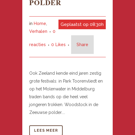
POLDER
in
Home
,
Geplaatst op 08:30h
Verhalen
0
reacties
0
Likes
Share
Ook Zeeland kende eind jaren zestig
grote festivals: in Park Toorenvliedt en
op het Molenwater in Middelburg
traden bands op die heel veel
jongeren trokken. Woodstock in de
Zeeuwse polder....
LEES MEER