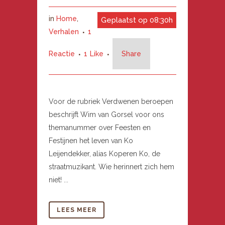
in
Home
,
Geplaatst op 08:30h
Verhalen
1
Reactie
1
Like
Share
Voor de rubriek Verdwenen beroepen
beschrijft Wim van Gorsel voor ons
themanummer over Feesten en
Festijnen het leven van Ko
Leijendekker, alias Koperen Ko, de
straatmuzikant. Wie herinnert zich hem
niet! ...
LEES MEER