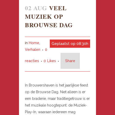
02 AUG
VEEL
MUZIEK OP
BROUWSE DAG
in
Home
,
Geplaatst op 08:30h
Verhalen
0
reacties
0
Likes
Share
In Brouwershaven is het jaarlijkse feest
op de Brouwse Dag. Niet alleen is er
een braderie, maar traditiegetrouw is er
het muzikale hoogtepunt: de Muziek-
Play-In, waaraan iedereen mag