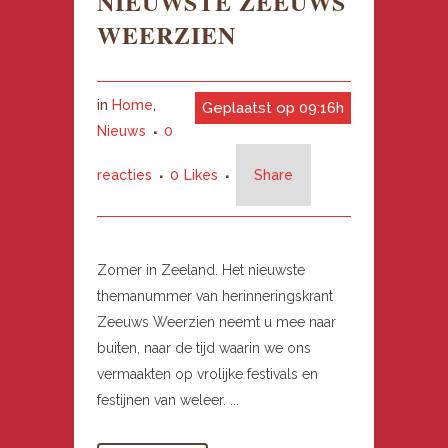
NIEUWSTE ZEEUWS
WEERZIEN
in
Home
,
Geplaatst op 09:16h
Nieuws
0
reacties
0
Likes
Share
Zomer in Zeeland. Het nieuwste
themanummer van herinneringskrant
Zeeuws Weerzien neemt u mee naar
buiten, naar de tijd waarin we ons
vermaakten op vrolijke festivals en
festijnen van weleer. ...