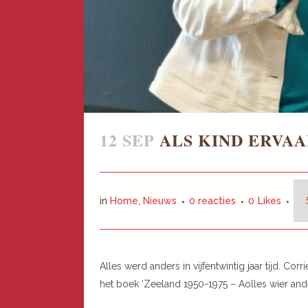
12 SEP
ALS KIND ERVA
in
Home
,
Nieuws
0 reacties
0
Likes
Alles werd anders in vijfentwintig jaar tijd. 
het boek ‘Zeeland 1950-1975 – Aolles wier ande