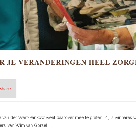
AR JE VERANDERINGEN HEEL ZOR
Share
Corrie van der Werf-Pankow weet daarover mee te praten. Zij is winna
rs’ van Wim van Gorsel. ...