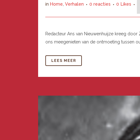
in
Home
,
Verhalen
0 reacties
0
Likes
Redacteur Ans van Nieuwenhuijze kreeg door 
ons meegenieten van de ontmoeting tussen oude
LEES MEER